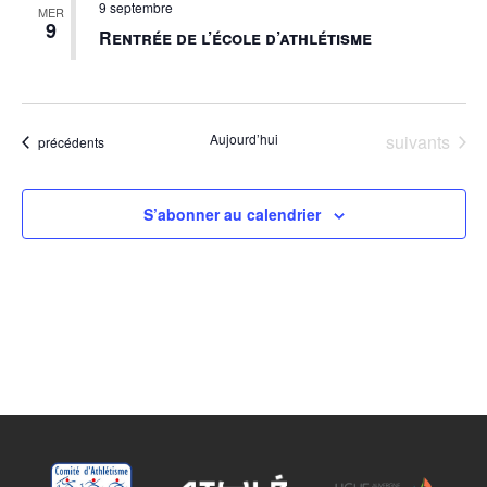
9 septembre
MER
9
Rentrée de l’école d’athlétisme
Évènements
Aujourd’hui
suivants
Évènements
précédents
S’abonner au calendrier