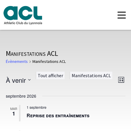
Manifestations ACL
Évènements
Manifestations ACL
Tout afficher
Manifestations ACL
Navig
Navig
À venir
Liste
de
par
Sélectionnez
vues
une
consu
septembre 2026
Évèn
date.
1 septembre
MAR
1
Reprise des entraînements