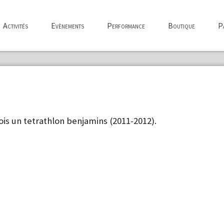
Activités
Evènements
Performance
Boutique
Pa
ois un tetrathlon benjamins (2011-2012).