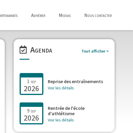
rtenariats
Adhérer
Medias
Nous contacter
Agenda
Tout afficher >
1
sep
Reprise des entraînements
2026
Voir les détails
Rentrée de l'école
9
sep
d'athlétisme
2026
Voir les détails