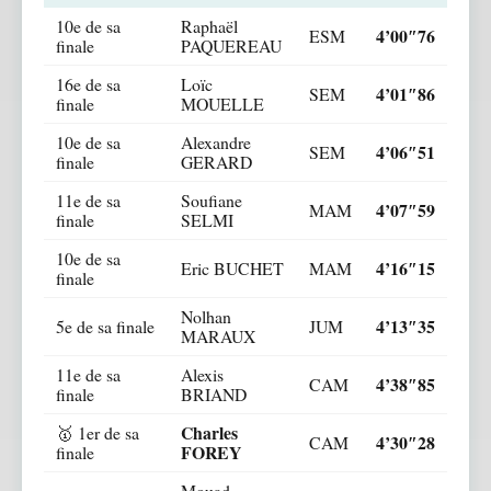
10e de sa
Raphaël
4’00″76
ESM
finale
PAQUEREAU
16e de sa
Loïc
4’01″86
SEM
finale
MOUELLE
10e de sa
Alexandre
4’06″51
SEM
finale
GERARD
11e de sa
Soufiane
4’07″59
MAM
finale
SELMI
10e de sa
4’16″15
Eric BUCHET
MAM
finale
Nolhan
4’13″35
5e de sa finale
JUM
MARAUX
11e de sa
Alexis
4’38″85
CAM
finale
BRIAND
Charles
🥇 1er de sa
4’30″28
CAM
FOREY
finale
Mouad