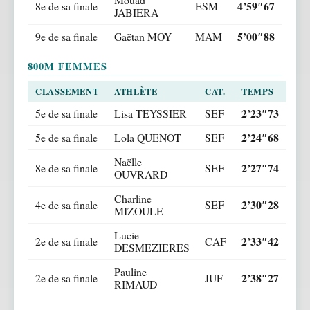
4’59″67
8e de sa finale
ESM
JABIERA
5’00″88
9e de sa finale
Gaëtan MOY
MAM
800M FEMMES
CLASSEMENT
ATHLÈTE
CAT.
TEMPS
2’23″73
5e de sa finale
Lisa TEYSSIER
SEF
2’24″68
5e de sa finale
Lola QUENOT
SEF
Naëlle
2’27″74
8e de sa finale
SEF
OUVRARD
Charline
2’30″28
4e de sa finale
SEF
MIZOULE
Lucie
2’33″42
2e de sa finale
CAF
DESMEZIERES
Pauline
2’38″27
2e de sa finale
JUF
RIMAUD