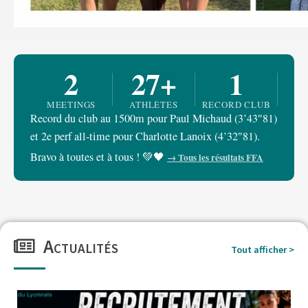
2
27+
1
MEETINGS
ATHLÈTES
RECORD CLUB
Record du club au 1500m pour Paul Michaud (3’43″81)
et 2e perf all-time pour Charlotte Lanoix (4’32″81).
Bravo à toutes et à tous ! 💚🖤
→ Tous les résultats FFA
Actualités
Tout afficher >