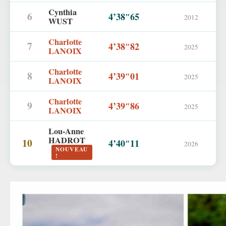
Cynthia
6
4’38″65
2012
WUST
Charlotte
7
4’38″82
2025
LANOIX
Charlotte
8
4’39″01
2025
LANOIX
Charlotte
9
4’39″86
2025
LANOIX
Lou-Anne
HADROT
10
4’40″11
2026
NOUVEAU
!