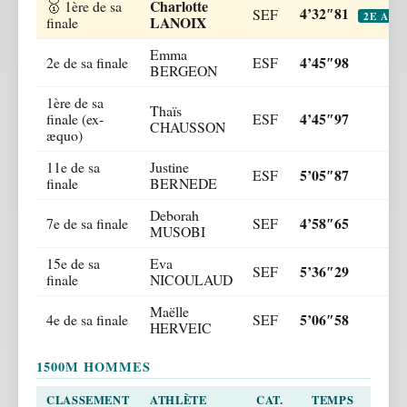
Charlotte
🥇 1ère de sa
4’32″81
SEF
2E ALL
LANOIX
finale
Emma
4’45″98
2e de sa finale
ESF
BERGEON
1ère de sa
Thaïs
4’45″97
finale (ex-
ESF
CHAUSSON
æquo)
11e de sa
Justine
5’05″87
ESF
finale
BERNEDE
Deborah
4’58″65
7e de sa finale
SEF
MUSOBI
15e de sa
Eva
5’36″29
SEF
finale
NICOULAUD
Maëlle
5’06″58
4e de sa finale
SEF
HERVEIC
1500M HOMMES
CLASSEMENT
ATHLÈTE
CAT.
TEMPS