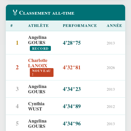
🏅
Classement all-time
#
ATHLÈTE
PERFORMANCE
ANNÉE
Angelina
1
GOURS
4’28″75
2013
RECORD
Charlotte
LANOIX
2
4’32″81
2026
NOUVEAU
!
Angelina
3
4’34″23
2013
GOURS
Cynthia
4
4’34″89
2012
WUST
Angelina
5
4’34″96
2013
GOURS