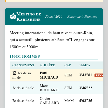
Meeting de
🏟️
30 mai 2026 — Karlsruhe (Allemagne)
Karlsruhe
Meeting international de haut niveau outre-Rhin,
qui a accueilli plusieurs athlètes ACL engagés sur
1500m et 5000m.
1500M HOMMES
CLASSEMENT
ATHLÈTE
CAT.
TEMPS
Paul
🏆 1er de sa
3’43″81
SEM
RECORD
MICHAUD
finale
Matis
3’46″22
3e de sa finale
SEM
BOUCARD
Olivier
4’03″25
7e de sa finale
MAM
GAILLARD