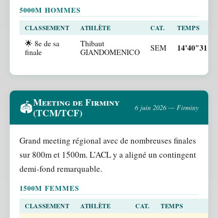
5000M HOMMES
CLASSEMENT
ATHLÈTE
CAT.
TEMPS
🌟 8e de sa
Thibaut
14’40″31
SEM
finale
GIANDOMENICO
Meeting de Firminy
🏟️
6 juin 2026 — Firminy
(TCM/TCF)
Grand meeting régional avec de nombreuses finales
sur 800m et 1500m. L’ACL y a aligné un contingent
demi-fond remarquable.
1500M FEMMES
CLASSEMENT
ATHLÈTE
CAT.
TEMPS