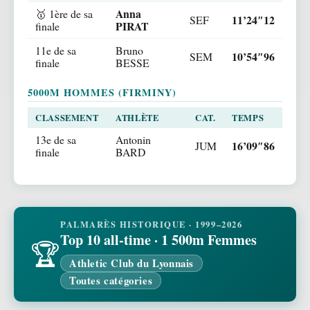
Anna
🥇 1ère de sa
11’24″12
SEF
PIRAT
finale
11e de sa
Bruno
10’54″96
SEM
finale
BESSE
5000M HOMMES (FIRMINY)
CLASSEMENT
ATHLÈTE
CAT.
TEMPS
13e de sa
Antonin
16’09″86
JUM
finale
BARD
PALMARÈS HISTORIQUE · 1999–2026
Top 10 all-time · 1 500m Femmes
🏆
Athletic Club du Lyonnais
Toutes catégories