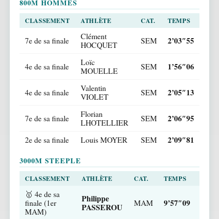
800M HOMMES
CLASSEMENT
ATHLÈTE
CAT.
TEMPS
Clément
2’03″55
7e de sa finale
SEM
HOCQUET
Loïc
1’56″06
4e de sa finale
SEM
MOUELLE
Valentin
2’05″13
4e de sa finale
SEM
VIOLET
Florian
2’06″95
7e de sa finale
SEM
LHOTELLIER
2’09″81
2e de sa finale
Louis MOYER
SEM
3000M STEEPLE
CLASSEMENT
ATHLÈTE
CAT.
TEMPS
🥇 4e de sa
Philippe
9’57″09
finale (1er
MAM
PASSEROU
MAM)