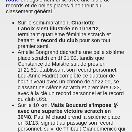
records et de belles places d’honneur au
classement général.
Sur le semi-marathon,
Charlotte
Lanoix s’est illustrée en 1h18’12
,
terminant quatrième féminine scratch et
battant le
record du club
pour son tout
premier semi.
Amélie Bongrand décroche une belle sixième
place scratch en 1h21’02, tandis que
Constance de Maistre suit de près en
1h21’51, établissant son record personnel.
Lou-Anne Hadrot complète ce quatuor de
haut niveau avec un chrono de 1h22’00, se
classant neuvième scratch et première U23,
avec à la clé un record personnel et le record
du club U23.
Sur le 10 km,
Matis Boucard s’impose 🥇
avec une superbe victoire scratch en
30’48
. Paul Michaud prend la sixième place
en 31’13, signant au passage son record
personnel, suivi de Thibaut Giandomenico qui