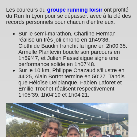
Les coureurs du
groupe running loisir
ont profité
du Run In Lyon pour se dépasser, avec à la clé des
records personnels pour chacun d’entre eux.
Sur le semi-marathon,
Charline Herman
réalise un très joli chrono en 1h49’36,
Clothilde Baudin franchit la ligne en 2h00’35,
Armelle Plantevin boucle son parcours en
1h59’47, et Julien Passelaigue signe une
performance solide en 1h07’48.
Sur le 10 km,
Philippe Chazaud s’illustre en
44’25,
Alain Bortot termine en 50’27.
Tandis
que Héloïse Delplanque, Fabien Laforet et
Émilie Trochet réalisent respectivement
1h05’39, 1h04’19 et 1h04’21.