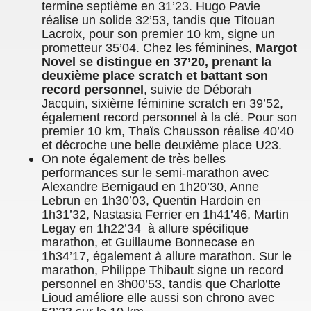
termine septième en 31’23. Hugo Pavie
réalise un solide 32’53, tandis que Titouan
Lacroix, pour son premier 10 km, signe un
prometteur 35’04. Chez les féminines,
Margot
Novel se distingue en 37’20, prenant la
deuxième place scratch et battant son
record personnel
, suivie de Déborah
Jacquin, sixième féminine scratch en 39’52,
également record personnel à la clé. Pour son
premier 10 km, Thaïs Chausson réalise 40’40
et décroche une belle deuxième place U23.
On note également de très belles
performances sur le semi-marathon avec
Alexandre Bernigaud en 1h20’30, Anne
Lebrun en 1h30’03, Quentin Hardoin en
1h31’32, Nastasia Ferrier en 1h41’46, Martin
Legay en 1h22’34 à allure spécifique
marathon, et Guillaume Bonnecase en
1h34’17, également à allure marathon. Sur le
marathon, Philippe Thibault signe un record
personnel en 3h00’53, tandis que Charlotte
Lioud améliore elle aussi son chrono avec