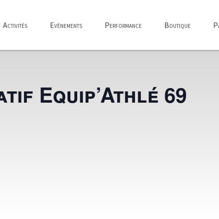
Activités
Evènements
Performance
Boutique
Pa
tif Equip’Athlé 69